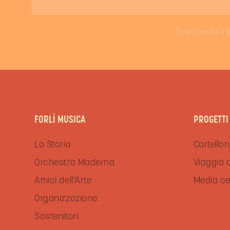
Inserendo i t
FORLÌ MUSICA
PROGETTI
La Storia
Cartellon
Orchestra Maderna
Viaggia 
Amici dell'Arte
Media ce
Organizzazione
Sostenitori