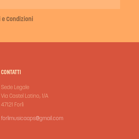
 e Condizioni
CONTATTI
Sede Legale
Via Castel Latino, 1/A
47121 Forlì
forlimusicaaps@gmail.com