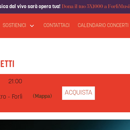
Dona il tuo 5X1000 a ForlìMusi
ica dal vivo sarà opera tua!
SOSTIENICI
CONTATTACI
CALENDARIO CONCERTI
ETTI
21:00
ACQUISTA
o - Forlì
(Mappa)