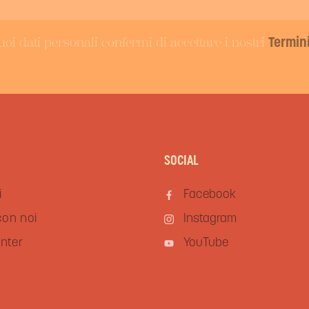
uoi dati personali confermi di accettare i nostri
Termini
SOCIAL
i
Facebook
con noi
Instagram
nter
YouTube