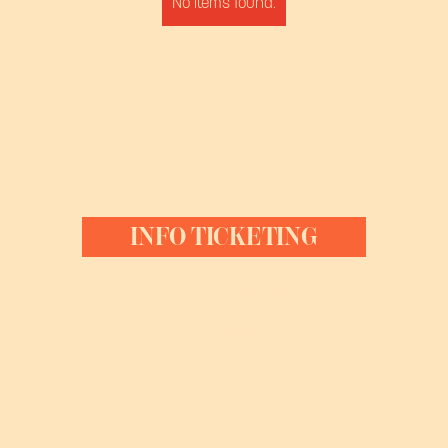
No items found.
INFO TICKETING
PRENOTAZIONI &
PREVENDITE
Telefono
: 3397097952 - 3479458012
- 05431713530