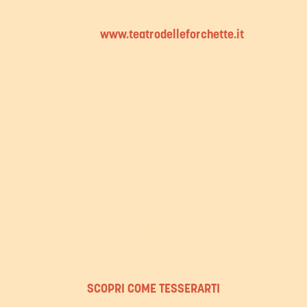
Mail
: info@teatrodelleforchette.it
Online:
www.teatrodelleforchette.it
BIGLIETTO INTERO €15,00
RIDUZIONI
Tesserati Amici della Musica
€5,00
per tutti i concerti della stagione
Tesserati Ottavini
(under27)
€3,00
per tutti i concerti della stagione
Tesserati Ambasciatori
ingresso
GRATUITO per tutti i concerti della
stagione
SCOPRI COME TESSERARTI