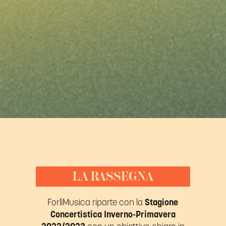
LA RASSEGNA
ForlìMusica riparte con la
Stagione
Concertistica Inverno-Primavera